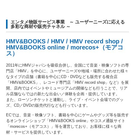
エンタメ物販サービス事業 ～ ユーザーニーズに応える
多彩な商材や販売チャネル ～
HMV&BOOKS / HMV / HMV record shop /
HMV&BOOKS online / morecos+（モアコ
ス）
2011年にHMVジャパンを吸収合併し、全国にて音楽・映像ソフトの専
門店「HMV」を中心に、ユーザーニーズや地域・場所に合わせた様々
なタイプの店舗（書籍を中心にCD・DVDなども販売する複合店
「HMV&BOOKS」、レコード専門店「HMV record shop」など）を展
開、店内ではイベントやミュージアムの開催なども行うことで、リア
ル店舗ならではの新たな出会い／体験を企画・提供しています。
また、ローソンチケットと連動し、ライブ・イベント会場でのグッ
ズ、CD／DVDの販売代行なども行っています。
ECでは、音楽・映像ソフト、書籍を中心にゲームやグッズ等を販売す
るオンラインショップ「HMV&BOOKS online」やコスメ通販サイト
「morecos+（モアコス）」等を運営しており、お客様に様々な商
材・サービスを提供しています。