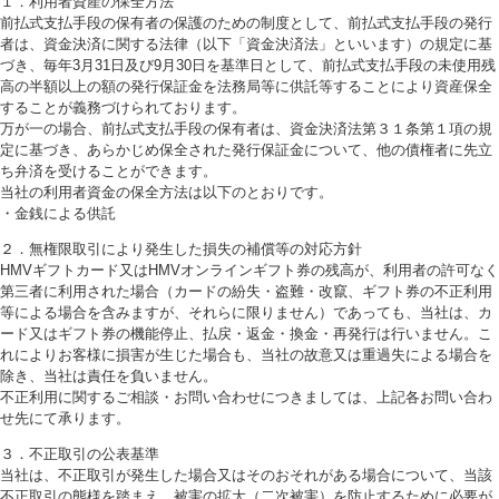
１．利用者資産の保全方法
前払式支払手段の保有者の保護のための制度として、前払式支払手段の発行
者は、資金決済に関する法律（以下「資金決済法」といいます）の規定に基
づき、毎年3月31日及び9月30日を基準日として、前払式支払手段の未使用残
高の半額以上の額の発行保証金を法務局等に供託等することにより資産保全
することが義務づけられております。
万が一の場合、前払式支払手段の保有者は、資金決済法第３１条第１項の規
定に基づき、あらかじめ保全された発行保証金について、他の債権者に先立
ち弁済を受けることができます。
当社の利用者資金の保全方法は以下のとおりです。
・金銭による供託
２．無権限取引により発生した損失の補償等の対応方針
HMVギフトカード又はHMVオンラインギフト券の残高が、利用者の許可なく
第三者に利用された場合（カードの紛失・盗難・改竄、ギフト券の不正利用
等による場合を含みますが、それらに限りません）であっても、当社は、カ
ード又はギフト券の機能停止、払戻・返金・換金・再発行は行いません。こ
れによりお客様に損害が生じた場合も、当社の故意又は重過失による場合を
除き、当社は責任を負いません。
不正利用に関するご相談・お問い合わせにつきましては、上記各お問い合わ
せ先にて承ります。
３．不正取引の公表基準
当社は、不正取引が発生した場合又はそのおそれがある場合について、当該
不正取引の態様を踏まえ、被害の拡大（二次被害）を防止するために必要が