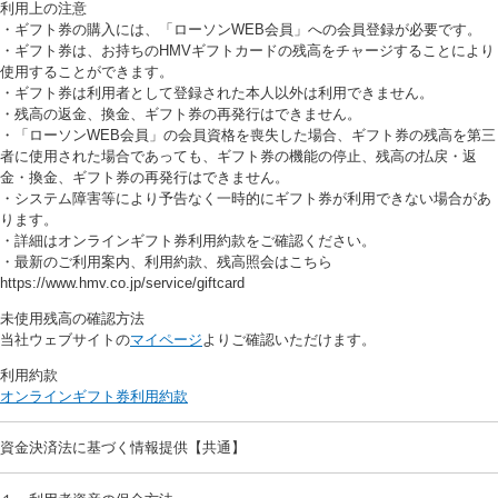
利用上の注意
・ギフト券の購入には、「ローソンWEB会員」への会員登録が必要です。
・ギフト券は、お持ちのHMVギフトカードの残高をチャージすることにより
使用することができます。
・ギフト券は利用者として登録された本人以外は利用できません。
・残高の返金、換金、ギフト券の再発行はできません。
・「ローソンWEB会員」の会員資格を喪失した場合、ギフト券の残高を第三
者に使用された場合であっても、ギフト券の機能の停止、残高の払戻・返
金・換金、ギフト券の再発行はできません。
・システム障害等により予告なく一時的にギフト券が利用できない場合があ
ります。
・詳細はオンラインギフト券利用約款をご確認ください。
・最新のご利用案内、利用約款、残高照会はこちら
https://www.hmv.co.jp/service/giftcard
未使用残高の確認方法
当社ウェブサイトの
マイページ
よりご確認いただけます。
利用約款
オンラインギフト券利用約款
資金決済法に基づく情報提供【共通】