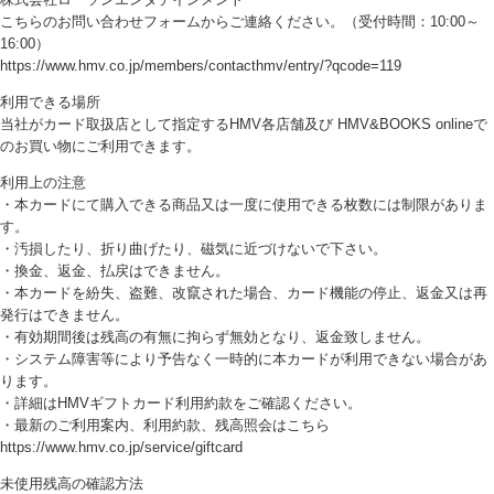
こちらのお問い合わせフォームからご連絡ください。（受付時間：10:00～
16:00）
https://www.hmv.co.jp/members/contacthmv/entry/?qcode=119
利用できる場所
当社がカード取扱店として指定するHMV各店舗及び HMV&BOOKS onlineで
のお買い物にご利用できます。
利用上の注意
・本カードにて購入できる商品又は一度に使用できる枚数には制限がありま
す。
・汚損したり、折り曲げたり、磁気に近づけないで下さい。
・換金、返金、払戻はできません。
・本カードを紛失、盗難、改竄された場合、カード機能の停止、返金又は再
発行はできません。
・有効期間後は残高の有無に拘らず無効となり、返金致しません。
・システム障害等により予告なく一時的に本カードが利用できない場合があ
ります。
・詳細はHMVギフトカード利用約款をご確認ください。
・最新のご利用案内、利用約款、残高照会はこちら
https://www.hmv.co.jp/service/giftcard
未使用残高の確認方法