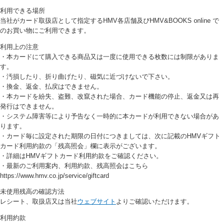
利用できる場所
当社がカード取扱店として指定するHMV各店舗及びHMV&BOOKS online で
のお買い物にご利用できます。
利用上の注意
・本カードにて購入できる商品又は一度に使用できる枚数には制限がありま
す。
・汚損したり、折り曲げたり、磁気に近づけないで下さい。
・換金、返金、払戻はできません。
・本カードを紛失、盗難、改竄された場合、カード機能の停止、返金又は再
発行はできません。
・システム障害等により予告なく一時的に本カードが利用できない場合があ
ります。
・カード毎に設定された期限の日付につきましては、次に記載のHMVギフト
カード利用約款の「残高照会」欄に表示がございます。
・詳細はHMVギフトカード利用約款をご確認ください。
・最新のご利用案内、利用約款、残高照会はこちら
https://www.hmv.co.jp/service/giftcard
未使用残高の確認方法
レシート、取扱店又は当社
ウェブサイト
よりご確認いただけます。
利用約款