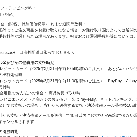
) ギフトラッピング料：
6円（税込）
) 税金 （関税、付加価値税等） および通関手数料：
国外にてご注文商品をお受け取りになる場合、お受け取り国によっては通関の
手数料等が課せられる場合があります。税金および通関手数料等については
。
morecos+」は海外配送は承っておりません。
代金及びその他費用の支払時期
クレジットカード（2025年3月31日午前10:59以前のご注文）、あと払い（
の出荷処理時
レジットカード（2025年3月31日午前11:00以降のご注文）、PayPay、Alipa
受付時
代金引換でお支払いの場合： 商品お受け取り時
コンビニエンスストア店頭でのお支払い、又はPay-easy、ネットバンキング、楽天Ed
済）でお支払いの場合： 当社から送信する支払・決済依頼メール受領後10日
社から支払・決済依頼メールを送信して10日以内にお支払いが確認できない場
キャンセルされます。
の引渡時期