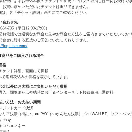
様都合によるお申込み後のチケットの変更・ご注文の取消しは一切お受けで
、お買い求めいただいたチケットは返品できません。
細は、各「チケット詳細」画面にてご確認ください。
い合わせ先
-084-735（平日12:00-17:00）
記お電話では適切なお問合せ先やお問合せ方法をご案内させていただいてお
合せに対する直接のご回答はいたしておりません。
://faq.l-tike.com/
FT商品をご購入される場合
価格
チケット詳細」画面にて掲載
べて消費税込みの価格を表示しています。
代金以外にお客様にご負担いただく費用
購入、閲覧または視聴時におけるインターネット接続費用、通信料
払い方法・お支払い期間
レジットカード決済
ャリア決済（d払い、au PAY（auかんたん決済）／au WALLET、ソフトバ
-easy
ょコムｅマネー
便振込