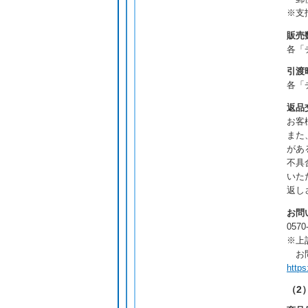
※支
販売
各「
引渡
各「
返品
お客
また
があ
不具
いた
返し
お問
0570
※上
お問
https
（2