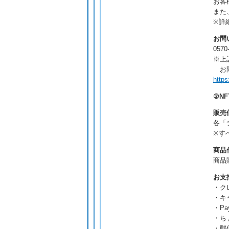
お客
また
※詳
お問
0570
※上
お問
https
②N
販売
各「
※す
商品
商品
お支
・ク
・キ
・Pay
・ち
・郵