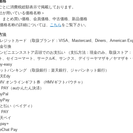
価格
ごとに消費税総額表示で掲載しております。
社が用いている価格名称＞
、まとめ買い価格、会員価格、中古価格、新品価格
各価格名称の詳細については、
こちら
をご覧下さい。
方法
レジットカード （取扱ブランド：VISA、Mastercard、Diners、American Ex
代金引換
コンビニエンスストア店頭でのお支払い （支払方法：現金のみ、取扱ストア：
ト、セイコーマート、サークルK、サンクス、デイリーヤマザキ／ヤマザキ・
y-easy
ネットバンキング （取扱銀行：楽天銀行、ジャパンネット銀行）
天Edy
HMV オンラインギフト券 （HMVギフトバウチャ）
u PAY（auかんたん決済）
yPal
ayPay
あと払い（ペイディ）
 PAY
楽天ペイ
ipay+
Chat Pay