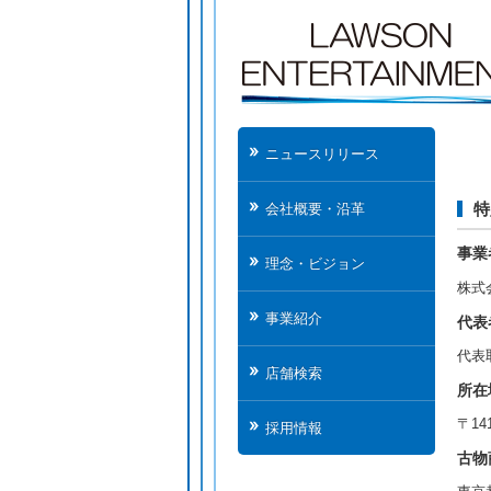
ニュースリリース
特
会社概要・沿革
事業
理念・ビジョン
株式会
事業紹介
代表
代表
店舗検索
所在
〒14
採用情報
古物