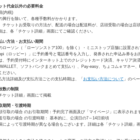
ット代金以外の必要料金
税(内税)
の興行を除いて、各種手数料がかかります。
、チケットお受取りの方法が、配送の場合は配送料が、店頭受取の場合は店
細は、各「チケット詳細」画面にてご確認ください。
払い方法・お支払い期間
のローソン（「ローソンストア100」を除く）・ミニストップ店舗に設置さ
oppi（ロッピー）」に予約番号と電話番号を入力し、発券された申込み券を
は、予約受付時にインターネット上でのクレジットカード決済、キャリア決済（d
u WALLET、ソフトバンクまとめて支払い）、Pay-easy、ちょコムｅマネー
ください。
払方法詳細及び支払方法ごとの支払時期は、「
お支払い方法について
」のペー
枚数の制限
チケット詳細」画面にて掲載
取期間・引渡時期
頭引取の場合 のお引取期間：予約完了画面及び「マイページ」に表示されま
送引取の場合 の引渡時期： 基本的に、公演日の7～14日前頃
演によって引渡時期が異なる場合もございます。詳細は各「チケット詳細」