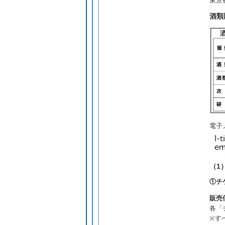
東京
酒類
電子
（1
①チ
販売
各「
※す