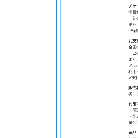
チケ
消費
一部
また
※詳
お支
全国
「L
また
／a
利用
※支
販売
各「
お引
・店
・配
※公
返品