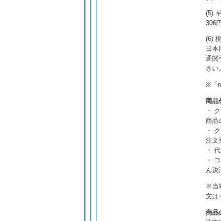
(5
30
(6
日本
通関
さい
※「
商品
・ 
商品
・ ク
注文
・ 
・ 
ん決
※当
文は
商品