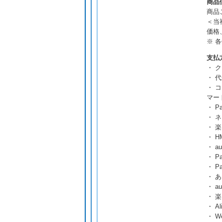
商品
商品
＜当
価格
※ 
支払
・ ク
・ 
・ 
マー
・ Pa
・ 
・ 楽
・ 
・ a
・ Pa
・ P
・ 
・ au
・ 
・ Al
・ We