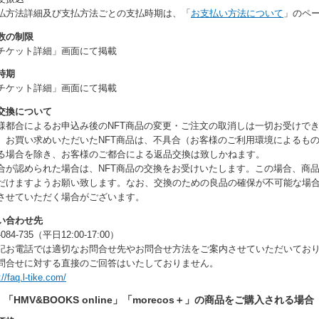
払方法詳細及び支払方法ごとの支払時期は、「
お支払い方法について
」のペ
数の制限
チケット詳細」画面にて掲載
時期
チケット詳細」画面にて掲載
交換について
様都合によるお申込み後のNFT商品の変更・ご注文の取消しは一切お受けで
、お買い求めいただいたNFT商品は、不具合（お客様のご利用環境によるも
る場合を除き、お客様のご都合による返品交換は致しかねます。
合が認められた場合は、NFT商品の交換をお受けいたします。この場合、商
だけますようお願い致します。なお、交換のための良品の確保が不可能な場
させていただく場合がございます。
い合わせ先
-084-735（平日12:00-17:00）
記お電話では適切なお問合せ先やお問合せ方法をご案内させていただいてお
合せに対する直接のご回答はいたしておりません。
://faq.l-tike.com/
）「HMV&BOOKS online」「morecos＋」の商品をご購入される場合