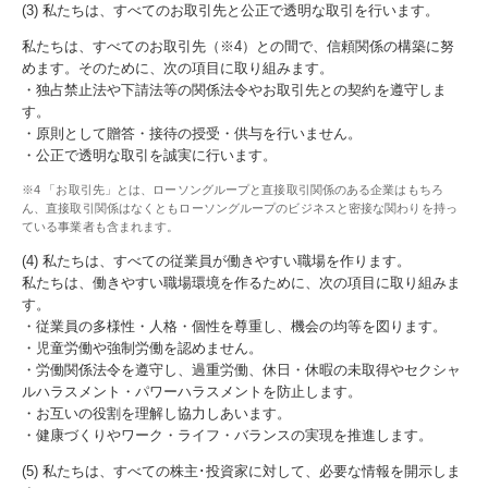
(3) 私たちは、すべてのお取引先と公正で透明な取引を行います。
私たちは、すべてのお取引先（※4）との間で、信頼関係の構築に努
めます。そのために、次の項目に取り組みます。
・独占禁止法や下請法等の関係法令やお取引先との契約を遵守しま
す。
・原則として贈答・接待の授受・供与を行いません。
・公正で透明な取引を誠実に行います。
※4 「お取引先」とは、ローソングループと直接取引関係のある企業はもちろ
ん、直接取引関係はなくともローソングループのビジネスと密接な関わりを持っ
ている事業者も含まれます。
(4) 私たちは、すべての従業員が働きやすい職場を作ります。
私たちは、働きやすい職場環境を作るために、次の項目に取り組みま
す。
・従業員の多様性・人格・個性を尊重し、機会の均等を図ります。
・児童労働や強制労働を認めません。
・労働関係法令を遵守し、過重労働、休日・休暇の未取得やセクシャ
ルハラスメント・パワーハラスメントを防止します。
・お互いの役割を理解し協力しあいます。
・健康づくりやワーク・ライフ・バランスの実現を推進します。
(5) 私たちは、すべての株主･投資家に対して、必要な情報を開示しま