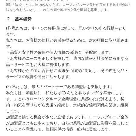
※3 「法令」とは、国内のみならず、ローソングループ各社が存在する国や地域の
法令も含むものとし、これらの国や地域の文化や慣習を尊重します。
２．基本姿勢
(1) 私たちは、すべてのお客様に対して、思いやりのある行動をとり
ます。
私たちは、お客様の信頼と共感を得るために、次の項目に取り組みま
す。
・品質と安全性の確保や個人情報の保護に十分配慮します。
・お客様のニーズを正しく把握して、適切な情報と社会的に有用な商
品・サービスをお客様に提供します。
・お客様からの問い合わせに迅速かつ誠実に対応し、その声を商品・
サービスの改善や開発に活かします。
(2) 私たちは、最大のパートナーである加盟店を支援します。
私たちは、加盟店に「私たちは”みんなと暮らすマチ”を幸せにしま
す。」というローソングループ企業理念に共感いただけるよう、契
約・約束を守りながら支援を継続し、永続的な信頼関係を築き、維持
します。
加盟店と接する機会が少ない立場であっても、ローソングループ全体
が加盟店とともに歩んでおり、自らの業務が加盟店に影響を及ぼして
いることを意識して、信頼関係の構築・維持に貢献します。