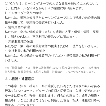
(8) 私たちは、ローソングループの大切な資産を損なうことのないよ
う、社内ルールを守りながら日々の業務に取り組みます。
1. インサイダー取引の禁止
私たちは、業務上知り得たローソングループおよび他社の未公表の情
報を利用して、株式等の売買を行いません。
2. 情報資産の管理
私たちは、会社の情報資産（※5）を適切に入手・保管・管理・廃棄
し、漏えいの防止、不正利用の排除などに努めます。
3. 知的財産権の保護
私たちは、第三者の知的財産権の侵害または不正使用を行いません。
4. 会社財産の私的利用の禁止
私たちは、会社備品や会社貸与のパソコン・携帯電話の私的利用を行
いません。
※5 「情報資産」とは、業務の遂行過程において取り扱う情報をいい、お客様の
個人情報、従業員情報、お取引先情報、営業秘密、ノウハウなどがあります。
３．相談・通報窓口
この憲章、法令、社内ルールに違反した行為または違反の疑いがある
行為を知ったローソングループの役員と従業員は、各社で定められた
ルールに従って、報告・相談します。何らかの理由で、通常の報告・
相談を行うことが適当ではないと判断した場合、相談・通報窓口を利
用することができます。