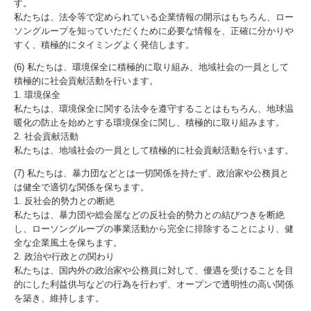
す。
私たちは、法令等で定められている企業情報の開示はもちろん、ロー
ソングループを知っていただくために必要な情報を、正確に分かりや
すく、積極的にタイミングよく発信します。
(6) 私たちは、環境保全に積極的に取り組み、地域社会の一員として
積極的に社会貢献活動を行います。
1. 環境保全
私たちは、環境保全に関する法令を遵守することはもちろん、地球温
暖化の防止を始めとする環境保全に関し、積極的に取り組みます。
2. 社会貢献活動
私たちは、地域社会の一員として積極的に社会貢献活動を行います。
(7) 私たちは、暴力団などとは一切関係を持たず、政治家や公務員と
は健全で適切な関係を保ちます。
1. 反社会的勢力との断絶
私たちは、暴力団や総会屋などの反社会的勢力との結びつきを断絶
し、ローソングループの事業活動から完全に排除することにより、健
全な企業風土を保ちます。
2. 政治や行政との関わり
私たちは、国内外の政治家や公務員に対して、優遇を受けることを目
的にした利益供与などの行為を行わず、オープンで透明性の高い関係
を築き、維持します。