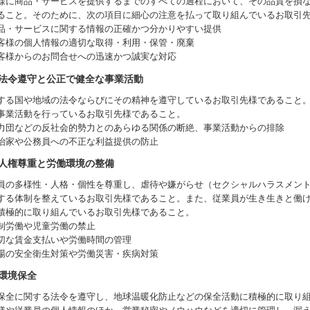
様に商品・サービスを提供するまでのすべての過程において、その品質を損
ること。そのために、次の項目に細心の注意を払って取り組んでいるお取引
品・サービスに関する情報の正確かつ分かりやすい提供
客様の個人情報の適切な取得・利用・保管・廃棄
客様からのお問合せへの迅速かつ誠実な対応
法令遵守と公正で健全な事業活動
する国や地域の法令ならびにその精神を遵守しているお取引先様であること
事業活動を行っているお取引先様であること。
力団などの反社会的勢力とのあらゆる関係の断絶、事業活動からの排除
治家や公務員への不正な利益提供の防止
人権尊重と労働環境の整備
員の多様性・人格・個性を尊重し、虐待や嫌がらせ（セクシャルハラスメン
する体制を整えているお取引先様であること。また、従業員が生き生きと働
積極的に取り組んでいるお取引先様であること。
制労働や児童労働の禁止
切な賃金支払いや労働時間の管理
場の安全衛生対策や労働災害・疾病対策
環境保全
保全に関する法令を遵守し、地球温暖化防止などの保全活動に積極的に取り