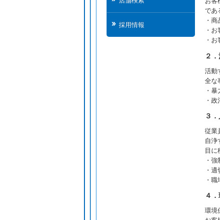
店舗検索
お客
であ
・商
採用情報
・お
・お
２．
活動
全な
・暴
・政
３．
従業
自浄
目に
・強
・適
・職
４．
環境