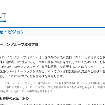
念・ビジョン
ーソングループ取引方針
ちローソングループ
（※１）
は、国内外のお取引先様
（※２）
とさまざまな
利害関係者）の要請に応え、企業の社会的責任を果たしていくためには、お
ち自らが「ローソングループ企業行動憲章」を遵守することはもちろん、こ
強固なパートナーシップを構築し、すべてのお客様に最高の満足をご提供す
定し、これに基づいてお取引先様を選定します。
１） 「ローソングループ」とは、株式会社ローソンおよび株式会社ローソンが適用対象と
２） 「お取引先様」とは、ローソングループと直接取引関係のある企業はもちろん、直接
密接な関わりを持っている事業者も含まれます。
お客様の安全・安心