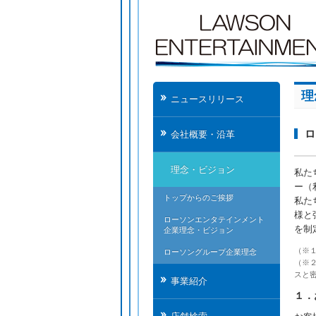
理
ニュースリリース
ロ
会社概要・沿革
理念・ビジョン
私た
ー（
トップからのご挨拶
私た
様と
ローソンエンタテインメント
を制
企業理念・ビジョン
（※
ローソングループ企業理念
（※
スと
事業紹介
１．