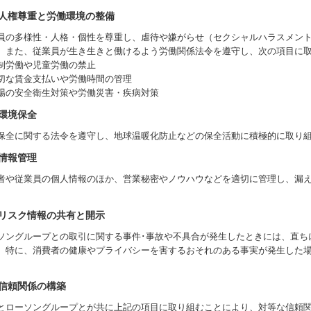
人権尊重と労働環境の整備
員の多様性・人格・個性を尊重し、虐待や嫌がらせ（セクシャルハラスメン
。また、従業員が生き生きと働けるよう労働関係法令を遵守し、次の項目に
制労働や児童労働の禁止
切な賃金支払いや労働時間の管理
場の安全衛生対策や労働災害・疾病対策
環境保全
保全に関する法令を遵守し、地球温暖化防止などの保全活動に積極的に取り
情報管理
者や従業員の個人情報のほか、営業秘密やノウハウなどを適切に管理し、漏
リスク情報の共有と開示
ソングループとの取引に関する事件･事故や不具合が発生したときには、直ち
。特に、消費者の健康やプライバシーを害するおそれのある事実が発生した
信頼関係の構築
とローソングループとが共に上記の項目に取り組むことにより、対等な信頼