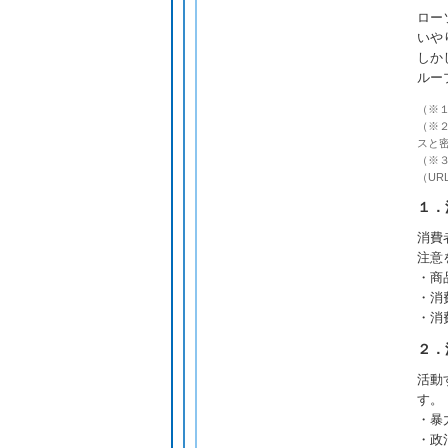
ロー
いや
しか
ルー
（※
（※
スと
（※
（URL:
１．
消費
注意
・商
・消
・消
２．
活動
す。
・暴
・政