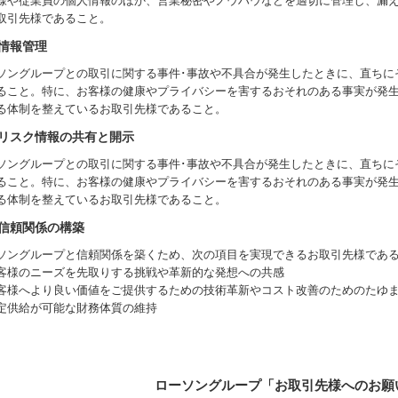
様や従業員の個人情報のほか、営業秘密やノウハウなどを適切に管理し、漏
取引先様であること。
情報管理
ソングループとの取引に関する事件･事故や不具合が発生したときに、直ちに
ること。特に、お客様の健康やプライバシーを害するおそれのある事実が発
る体制を整えているお取引先様であること。
リスク情報の共有と開示
ソングループとの取引に関する事件･事故や不具合が発生したときに、直ちに
ること。特に、お客様の健康やプライバシーを害するおそれのある事実が発
る体制を整えているお取引先様であること。
信頼関係の構築
ソングループと信頼関係を築くため、次の項目を実現できるお取引先様であ
客様のニーズを先取りする挑戦や革新的な発想への共感
客様へより良い価値をご提供するための技術革新やコスト改善のためのたゆ
定供給が可能な財務体質の維持
ローソングループ「お取引先様へのお願