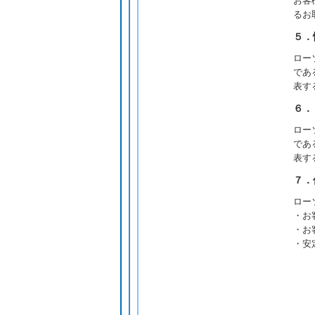
お客
るお
５．
ロー
であ
表す
６．
ロー
であ
表す
７．
ロー
・お
・お
・安