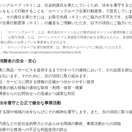
ソングループ
（※１）
は、社会的責任を果たしていくため、法令を遵守する
りをもって行動することを「ローソングループ企業行動憲章」で宣言してい
し、その責任を果たすには、お取引先様
（※２）
のご協力が不可欠です。お
プ企業行動憲章
（※３）
」の趣旨をご理解いただき、以下の項目にご協力い
１） 「ローソングループ」とは、株式会社ローソンおよび株式会社ローソンが適用対象と
２） 「お取引先様」とは、ローソングループと直接取引関係のある企業はもちろん、直接
密接な関わりを持っている事業者も含まれます。
３）「ローソングループ企業行動憲章」は、弊社ホームページでご確認いただけます。
 http://www.lawson.co.jp/company/corporate/idea.html)
消費者の安全・安心
者に商品・サービスを提供するまでのすべての過程において、その品質を損
を払います。そのために、次の項目に取り組みます。
品・サービスに関する情報の正確かつ分かりやすい提供
費者の個人情報の適切な取得・利用・保管・廃棄
費者からのお問合せへの迅速かつ誠実な対応
法令遵守と公正で健全な事業活動
する国や地域の法令ならびにその精神を遵守します。また、次の項目に取り
力団などの反社会的勢力とのあらゆる関係の断絶、事業活動からの排除
治家や公務員への不正な利益提供の防止