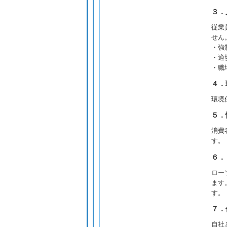
３．
従業
せん
・強
・適
・職
４．
環境
５．
消費
す。
６．
ロー
ます
す。
７．
自社