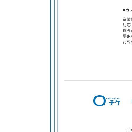
■カ
従業
対応
施設
事象
お客
ニ