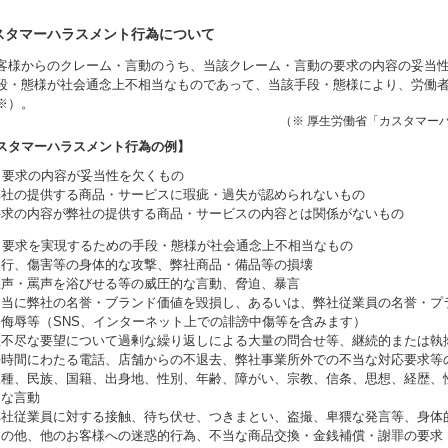
スタマーハラスメント行為について
客様からのクレーム・言動のうち、当該クレーム・言動の要求の内容の妥当
段・態様が社会通念上不相当なものであって、当該手段・態様により、労働
※）。
（※ 厚生労働省「カスタマー
スタマーハラスメント行為の例】
）要求の内容が妥当性を欠くもの
弊社の提供する商品・サービスに瑕疵・過失が認められないもの
要求の内容が弊社の提供する商品・サービスの内容とは関係がないもの
）要求を実現するための手段・態様が社会通念上不相当なもの
暴行、傷害等の身体的な攻撃、弊社商品・備品等の損壊
怒声・罵声を浴びせる等の威圧的な言動、脅迫、暴言
不当に弊社の名誉・ブランド価値を毀損し、あるいは、弊社従業員の名誉・プ
、侮辱等（SNS、インターネット上での誹謗中傷等を含みます）
理不尽な要望について過剰な繰り返しによる大量の問合せ等、継続的または執
長時間にわたる電話、店舗からの不退去、弊社事業所外での不当な対応要求等
人種、民族、国籍、出身地、性別、年齢、障がい、宗教、信条、思想、経歴、
的な言動
弊社従業員に対する接触、待ち伏せ、つきまとい、盗撮、卑猥な発言等、身体
その他、他のお客様への迷惑的行為、不当な商品交換・金銭補償・謝罪の要求