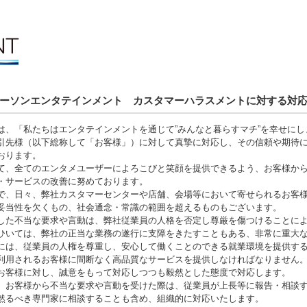
ーソンエンタテインメント カスタマーハラスメントに対する対
は、「私たちはエンタテインメントを通じて”みんなと暮らすマチ”を幸せに
引先様（以下総称して「お客様」）に対して真摯に対応し、その信頼や期待
おります。
て、全てのエンタメユーザーによろこびと笑顔を提供できるよう、お客様か
・サービスの改善に努めております。
で、日々、弊社カスタマーセンターや店舗、会場等において寄せられるお客
妥当性を欠くもの、社会通念・常識の範囲を超えるものもございます。
した不当な要求や言動は、弊社従業員の人格を否定し尊厳を傷つけることに
ひいては、弊社の正当な業務の遂行に支障をきたすこともある、非常に重大
には、従業員の人権を尊重し、安心して働くことのできる就業環境を提供す
利用されるお客様に間断なく高品質なサービスを提供しなければなりません
お客様に対し、誠意をもって対応しつつも毅然とした態度で対応します。
、お客様から不当な要求や言動を受けた際は、従業員が上長等に報告・相談
然るべき専門家に相談することも含め、組織的に対応いたします。