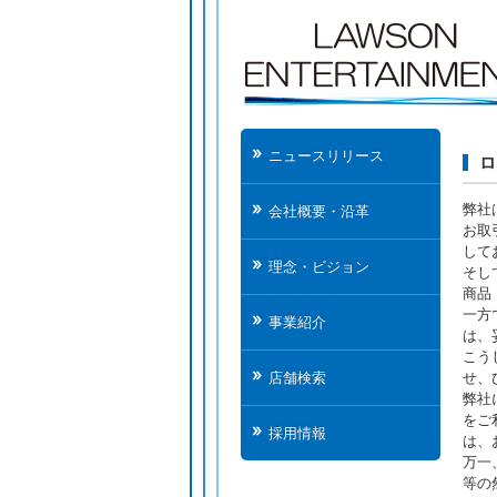
ニュースリリース
ロ
弊社
会社概要・沿革
お取
して
理念・ビジョン
そし
商品
一方
事業紹介
は、
こう
せ、
店舗検索
弊社
をご
採用情報
は、
万一
等の