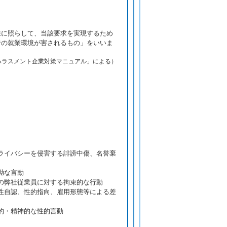
性に照らして、当該要求を実現するため
者の就業環境が害されるもの」をいいま
ハラスメント企業対策マニュアル」による）
ライバシーを侵害する誹謗中傷、名誉棄
拗な言動
の弊社従業員に対する拘束的な行動
性自認、性的指向、雇用形態等による差
的・精神的な性的言動