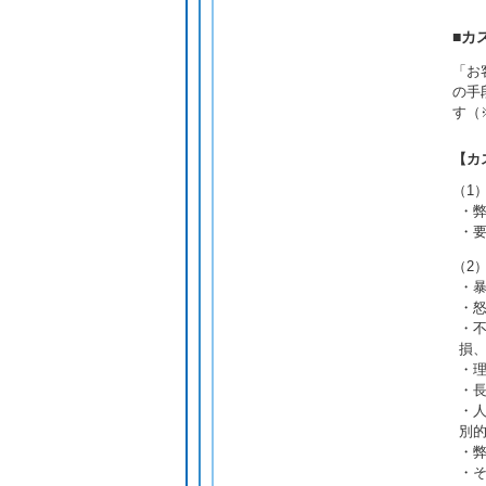
■カ
「お
の手
す（
【カ
（1
・
・
（2
・
・
・
損
・
・
・
別
・
・