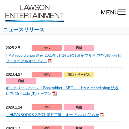
MENU
ニュースリリース
2025.2.5
HMV
店舗
HMV record shop 新宿 2025年3月14日(金) 新宿マルイ 本館8階へ移転
リニューアルオープン！
2023.4.27
HMV
商品・サービス
店舗
ギャラリースペース「Bankrobber LABO」、HMV record shop 渋谷
店内に5月11日(木)オープン
2020.1.24
HMV
店舗
「HMV&BOOKS SPOT 伊丹空港」オープンのお知らせ
2020.1.7
HMV
店舗