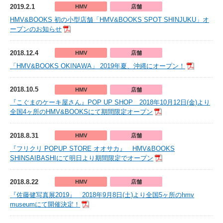
2019.2.1
HMV
店舗
HMV&BOOKS 初の小型店舗「HMV&BOOKS SPOT SHINJUKU」オ
ープンのお知らせ
2018.12.4
HMV
店舗
「HMV&BOOKS OKINAWA」 2019年夏、沖縄にオープン！
2018.10.5
HMV
店舗
『こぐまのケーキ屋さん』POP UP SHOP 2018年10月12日(金)より
全国4ヶ所のHMV&BOOKSにて期間限定オープン
2018.8.31
HMV
店舗
『フリクリ POPUP STORE オオサカ』 HMV&BOOKS
SHINSAIBASHIにて明日より期間限定でオープン
2018.8.22
HMV
店舗
『佐藤健写真展2019』 2018年9月8日(土)より全国5ヶ所のhmv
museumにて開催決定！