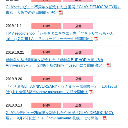
GLAYのデビュー25周年を記念した企画展『GLAY DEMOCRACY展』
東京・大阪での巡回開催が決定
2019.11.1
HMV
店舗
HMV record shop 「シモキタエキウエ」内「ヤキトリてっちゃん
talking GORILLA」でレコードコーナーの展開開始！
2019.10.21
HMV
店舗
超特急の結成8周年を記念した『超特急EUPHORIA展～8th
Anniversary～』 全国6ヶ所のhmv museumにて開催決定！
2019.9.26
HMV
店舗
『うさまる5th ANNIVERSARY～うさまらー感謝祭～』 10月26日
(土)より全国6都市のhmv museumにて順次開催！
2019.9.13
HMV
店舗
GLAYのデビュー25周年を記念した企画展『GLAY DEMOCRACY
展』 9月28日(土)より 「hmv museum 札幌」にて開催！