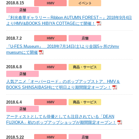
2018.8.15
HMV
イベント
店舗
『利光春華ギャラリー～Ribbon AUTUMN FOREST～』2018年9月4日
よりHMV&BOOKS HIBIYA COTTAGEにて開催！
2018.7.2
HMV
店舗
『U-FES.Museum』 2018年7月14日(土)より全国5ヶ所のhmv
muesumにて開催
2018.6.8
HMV
商品・サービス
店舗
人気アニメ「オーバーロード」のポップアップストア、HMV＆
BOOKS SHINSAIBASHIにて明日より期間限定オープン！
2018.6.4
HMV
商品・サービス
店舗
アーティストとしても俳優としても注目されている「DEAN
FUJIOKA」初のポップアップショップが期間限定オープン！
2018.5.22
HMV
店舗