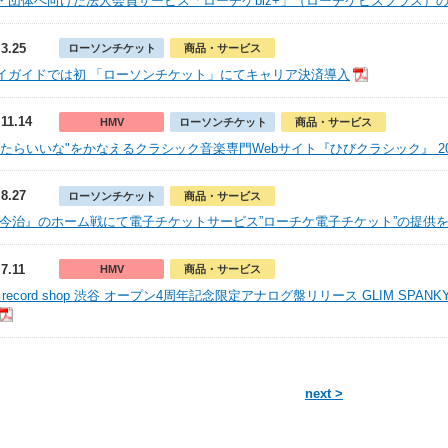
・団体へ向けた法人会員サービス「ローチケbiz+」（ローチケビズプラス）
.3.25
ローソンチケット
商品・サービス
イガイドでは初 「ローソンチケット」にてキャリア決済導入
.11.14
HMV
ローソンチケット
商品・サービス
ったらいいな"をかなえるクラシック音楽専門Webサイト『ひびクラシック』 20
.8.27
ローソンチケット
商品・サービス
C今治』のホーム戦にて電子チケットサービス”ローチケ電子チケット”の提供
.7.11
HMV
商品・サービス
 record shop 渋谷 オープン4周年記念限定アナログ盤リリース GLIM SPANKYと
next >