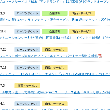
ブコマースサービス『&L&（アンドランド）』11月30日(火)グランドオープン
.3.3
ローソンチケット
企業情報
商品・サービス
新聞との新しいオンラインチケット販売サービス「Boo-Wooチケット」2021
.11.6
ローソンチケット
企業情報
商品・サービス
ットエージェンシー3社が組合(共同事業体)を組成し、イベント主催者向け“チ
.7.25
ローソンチケット
商品・サービス
バスケットボール協会とオフィシャルチケットパートナー契約を締結
.7.16
ローソンチケット
商品・サービス
ソンチケット PGA TOUR トーナメント「ZOZO CHAMPIONSHIP」の
.7.3
商品・サービス
ール中野（凛として時雨）のInstagramストーリーズ企画「キリトリ線」が
.4.1
ローソンチケット
商品・サービス