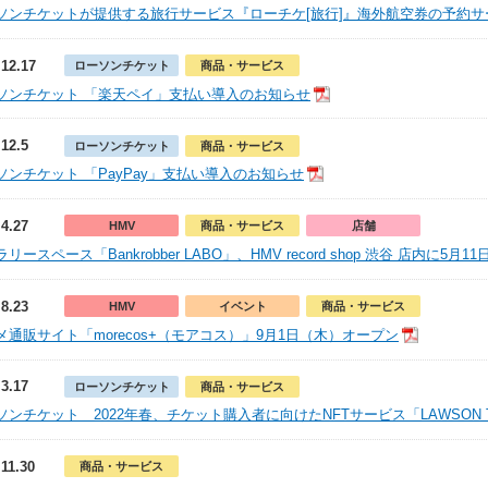
ソンチケットが提供する旅行サービス『ローチケ[旅行]』海外航空券の予約
.12.17
ローソンチケット
商品・サービス
ソンチケット 「楽天ペイ」支払い導入のお知らせ
.12.5
ローソンチケット
商品・サービス
ソンチケット 「PayPay」支払い導入のお知らせ
.4.27
HMV
商品・サービス
店舗
リースペース「Bankrobber LABO」、HMV record shop 渋谷 店内に5月1
.8.23
HMV
イベント
商品・サービス
メ通販サイト「morecos+（モアコス）」9月1日（木）オープン
.3.17
ローソンチケット
商品・サービス
ソンチケット 2022年春、チケット購入者に向けたNFTサービス「LAWSON T
.11.30
商品・サービス